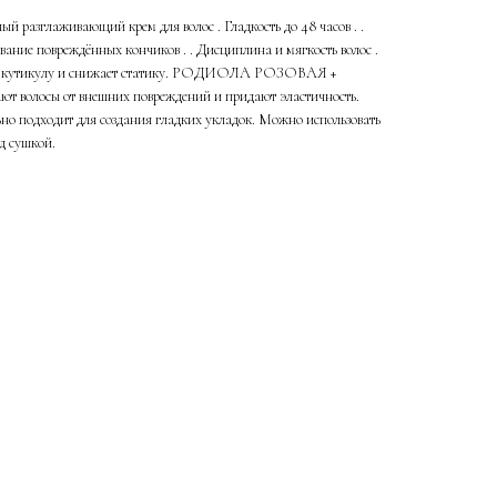
 разглаживающий крем для волос . Гладкость до 48 часов . .
вание повреждённых кончиков . . Дисциплина и мягкость волос .
кутикулу и снижает статику. РОДИОЛА РОЗОВАЯ +
осы от внешних повреждений и придают эластичность.
одходит для создания гладких укладок. Можно использовать
ед сушкой.