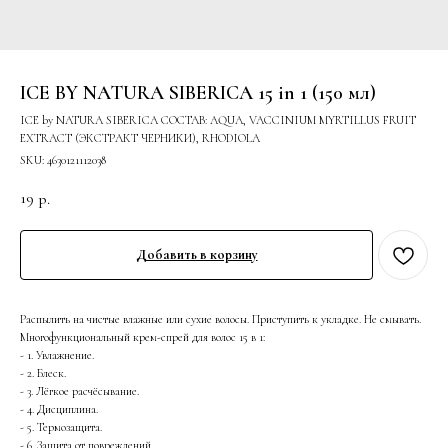
ICE BY NATURA SIBERICA 15 in 1 (150 мл)
ICE by NATURA SIBERICA СОСТАВ: AQUA, VACCINIUM MYRTILLUS FRUIT
EXTRACT (ЭКСТРАКТ ЧЕРНИКИ), RHODIOLA
SKU:
4630121112038
19
р.
Добавить в корзину
Распылить на чистые влажные или сухие волосы. Приступить к укладке. Не смывать.
Многофункциональный крем-спрей для волос 15 в 1:
- 1. Увлажнение.
- 2. Блеск.
- 3. Лёгкое расчёсывание.
- 4. Дисциплина.
- 5. Термозащита.
- 6. Защита от повреждений.