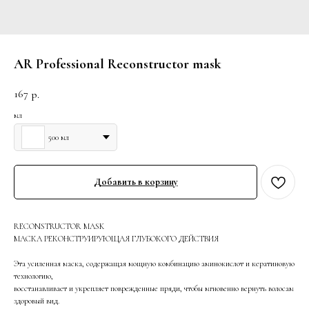
AR Professional Reconstructor mask
167
р.
мл
500 мл
Добавить в корзину
RECONSTRUCTOR MASK
МАСКА РЕКОНСТРУИРУЮЩАЯ ГЛУБОКОГО ДЕЙСТВИЯ
Эта усиленная маска, содержащая мощную комбинацию аминокислот и кератиновую
технологию,
восстанавливает и укрепляет поврежденные пряди, чтобы мгновенно вернуть волосам
здоровый вид.